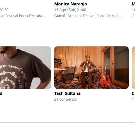
Monica Naranjo
M
 20:30
15 Ago · Sáb, 21:00
14
Guixols Arena at Festival Porta Ferrada - Complex - Sant Feliu de Guíxols, Spain
Guixols Arena at Festival Porta Ferrada - Complex - Sant Feliu de Guíxols, Spain
d
Tash Sultana
C
21 conciertos
1