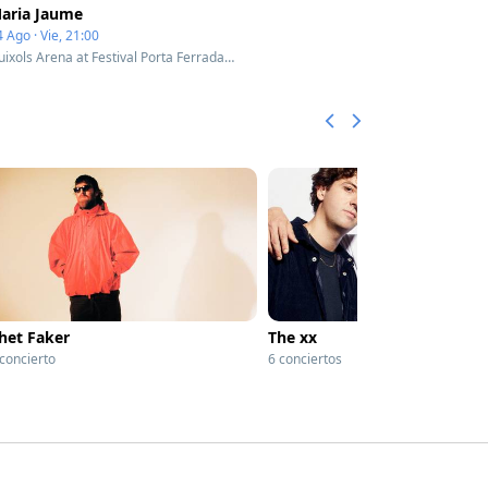
aria Jaume
 Ago · Vie, 21:00
Guixols Arena at Festival Porta Ferrada - Complex - Sant Feliu de Guíxols, Spain
het Faker
The xx
 concierto
6 conciertos