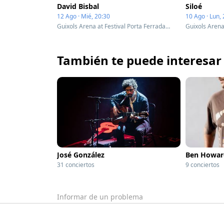
David Bisbal
Siloé
12 Ago · Mié, 20:30
10 Ago · Lun,
Guixols Arena at Festival Porta Ferrada - Complex - Sant Feliu de Guíxols, Spain
También te puede interesar
José González
Ben Howar
31 conciertos
9 conciertos
Informar de un problema