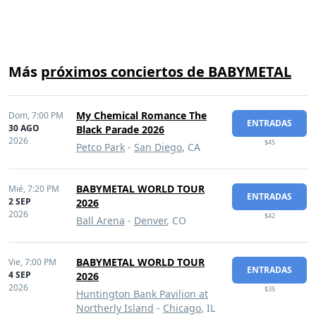
Más
próximos conciertos de BABYMETAL
My Chemical Romance The
Dom,
7:00 PM
ENTRADAS
30 AGO
Black Parade 2026
2026
$45
Petco Park
-
San Diego
, CA
BABYMETAL WORLD TOUR
Mié,
7:20 PM
ENTRADAS
2 SEP
2026
2026
$42
Ball Arena
-
Denver
, CO
BABYMETAL WORLD TOUR
Vie,
7:00 PM
ENTRADAS
4 SEP
2026
2026
$35
Huntington Bank Pavilion at
Northerly Island
-
Chicago
, IL