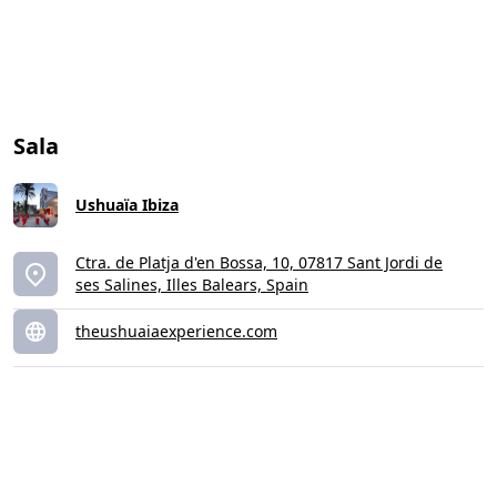
Sala
Ushuaïa Ibiza
Ctra. de Platja d'en Bossa, 10, 07817 Sant Jordi de
ses Salines, Illes Balears, Spain
theushuaiaexperience.com