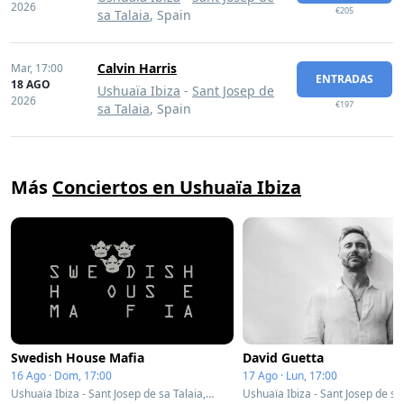
2026
€205
sa Talaia
, Spain
Calvin Harris
Mar,
17:00
ENTRADAS
18 AGO
Ushuaïa Ibiza
-
Sant Josep de
2026
€197
sa Talaia
, Spain
Más
Conciertos en Ushuaïa Ibiza
Swedish House Mafia
David Guetta
16 Ago · Dom, 17:00
17 Ago · Lun, 17:00
Ushuaïa Ibiza - Sant Josep de sa Talaia, Spain