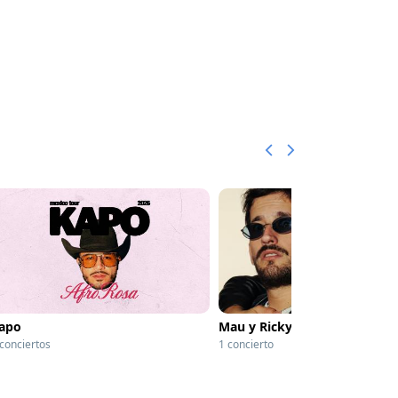
apo
Mau y Ricky
 conciertos
1 concierto