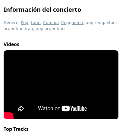
Información del concierto
Género:
Pop
,
Latin
,
Cumbia
,
Reggaeton
, pop reggaeton,
argentine trap, pop argentino
Videos
Top Tracks