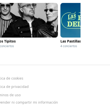
os Tipitos
Las Pastillas del Abuelo
 conciertos
4 conciertos
tica de cookies
tica de privacidad
minos de uso
vender ni compartir mi información