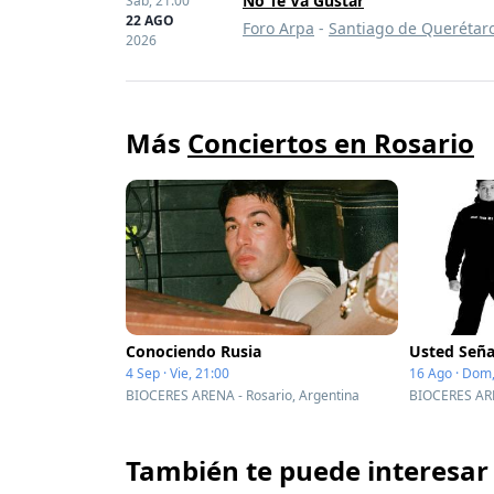
No Te Va Gustar
Sáb,
21:00
22 AGO
Foro Arpa
-
Santiago de Querétar
2026
Más
Conciertos en Rosario
Conociendo Rusia
Usted Señ
4 Sep · Vie, 21:00
16 Ago · Dom,
BIOCERES ARENA - Rosario, Argentina
BIOCERES ARE
También te puede interesar