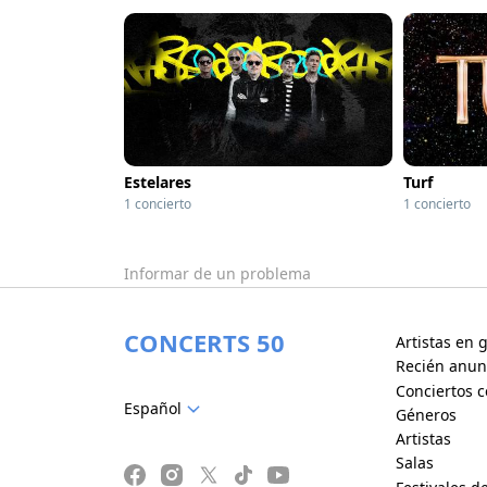
Estelares
Turf
1 concierto
1 concierto
Informar de un problema
CONCERTS 50
Artistas en g
Recién anun
Conciertos c
Español
Géneros
Artistas
Salas