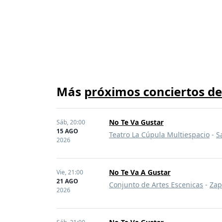
Más
próximos conciertos de
No Te Va Gustar
Sáb,
20:00
15 AGO
Teatro La Cúpula Multiespacio
-
S
2026
No Te Va A Gustar
Vie,
21:00
21 AGO
Conjunto de Artes Escenicas
-
Za
2026