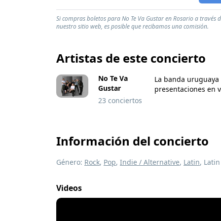
Si compras boletos para No Te Va Gustar en Rosario a través d
nuestro sitio web, es posible que recibamos una comisión.
Artistas de este concierto
No Te Va
La banda uruguaya N
Gustar
presentaciones en vi
23 conciertos
Información del concierto
Género:
Rock
,
Pop
,
Indie / Alternative
,
Latin
, Lati
Videos