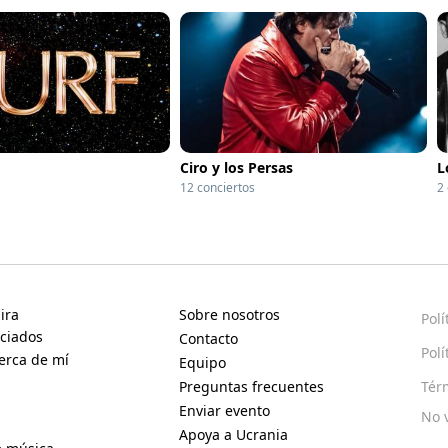
Ciro y los Persas
L
12 conciertos
2
ira
Sobre nosotros
Polí
ciados
Contacto
Polí
erca de mí
Equipo
Preguntas frecuentes
Tér
Enviar evento
No 
Apoya a Ucrania