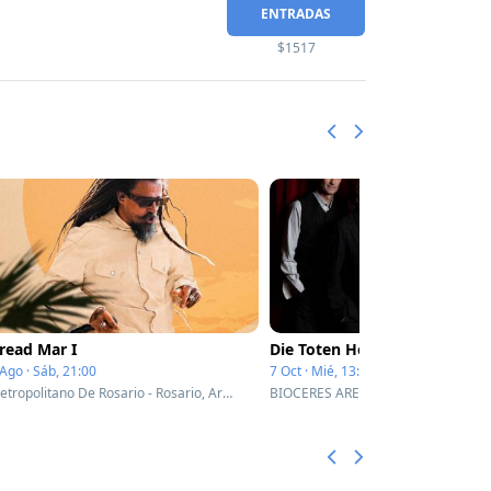
ENTRADAS
$1517
read Mar I
Die Toten Hosen
Ago · Sáb, 21:00
7 Oct · Mié, 13:00
Metropolitano De Rosario - Rosario, Argentina
BIOCERES ARENA - Rosario, Argenti