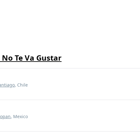
 No Te Va Gustar
antiago
, Chile
popan
, Mexico