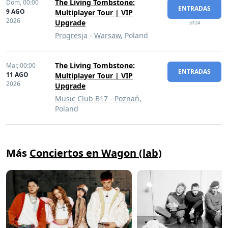
The Living Tombstone:
Dom,
00:00
ENTRADAS
9 AGO
Multiplayer Tour | VIP
2026
Upgrade
zł124
Progresja
-
Warsaw
, Poland
The Living Tombstone:
Mar,
00:00
ENTRADAS
11 AGO
Multiplayer Tour | VIP
2026
Upgrade
Music Club B17
-
Poznań
,
Poland
Más
Conciertos en Wagon (lab)