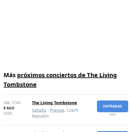
Más
próximos conciertos de The Living
Tombstone
The Living Tombstone
Sáb,
17:00
ENTRADAS
8 AGO
SaSaZu
-
Prague
, Czech
2026
Kč90
Republic