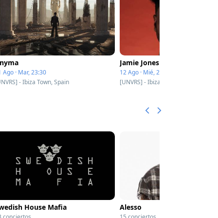
nyma
Jamie Jones
1 Ago · Mar, 23:30
12 Ago · Mié, 23:30
UNVRS] - Ibiza Town, Spain
[UNVRS] - Ibiza Town, Spain
wedish House Mafia
Alesso
3 conciertos
15 conciertos