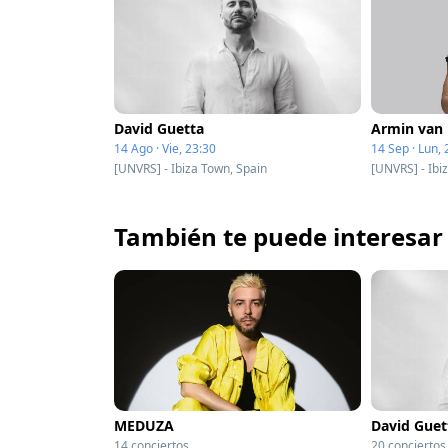
David Guetta
Armin van
14 Ago · Vie, 23:30
14 Sep · Lun, 
[UNVRS] - Ibiza Town, Spain
[UNVRS] - Ibi
También te puede interesar
MEDUZA
David Guet
14 conciertos
20 conciertos