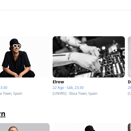
Elrow
D
23:30
22 Ago · Sáb, 23:30
28
za Town, Spain
[UNVRS] - Ibiza Town, Spain
[
wn