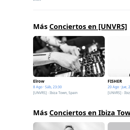
Más
Conciertos en [UNVRS]
Elrow
FISHER
8 Ago · Sáb, 23:30
20 Ago · Jue, 
[UNVRS] - Ibiza Town, Spain
[UNVRS] - Ibi
Más
Conciertos en Ibiza To