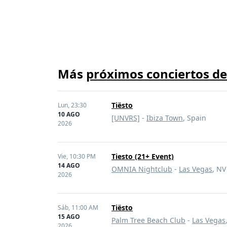
Más
próximos conciertos de
Tiësto
Lun,
23:30
10 AGO
[UNVRS]
-
Ibiza Town
, Spain
2026
Tiesto (21+ Event)
Vie,
10:30 PM
14 AGO
OMNIA Nightclub
-
Las Vegas
, NV
2026
Tiësto
Sáb,
11:00 AM
15 AGO
Palm Tree Beach Club
-
Las Vegas
2026