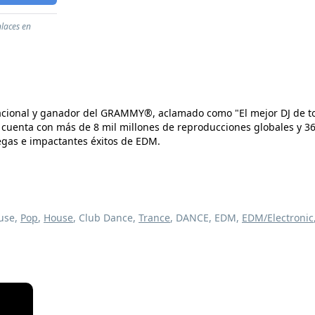
nlaces en
nacional y ganador del GRAMMY®, aclamado como "El mejor DJ de to
 cuenta con más de 8 mil millones de reproducciones globales y 36
egas e impactantes éxitos de EDM.
ouse,
Pop
,
House
, Club Dance,
Trance
, DANCE, EDM,
EDM/Electronic