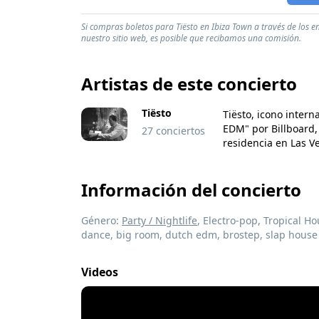
Si compras boletos para Tiësto en Ibiza Town a través de los e
nuestro sitio web, es posible que recibamos una comisión.
Artistas de este concierto
Tiësto
Tiësto, icono inter
EDM" por Billboard,
27 conciertos
residencia en Las V
Información del concierto
Género:
Party / Nightlife
, Electro-pop, Tropical H
dance, big room, dutch edm, brostep, slap house
Videos