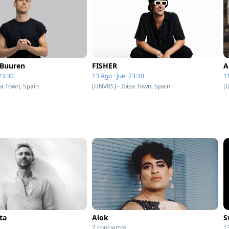
 Buuren
FISHER
A
23:30
13 Ago · Jue, 23:30
1
za Town, Spain
[UNVRS] - Ibiza Town, Spain
[
ta
Alok
S
2 conciertos
1