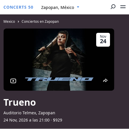
CONCERTS 50
Zapopan, México
Mexico
Conciertos en Zapopan
Nov
24
Trueno
Auditorio Telmex, Zapopan
24 Nov, 2026 a las 21:00
· $929