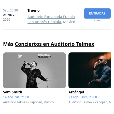
Trueno
Sáb,
20:30
ENTRADAS
21 NOV
Auditorio Explanada Puebla
-
2026
$1256
San Andrés Cholula
, Mexico
Más
Conciertos en Auditorio Telmex
Sam Smith
Arcángel
14 Ago · Vie, 21:00
23 Ago · Dom, 20:00
Auditorio Telmex - Zapopan, Mexico
Auditorio Telmex - Zapopan, Me