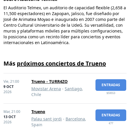
El Auditorio Telmex, un auditorio de capacidad flexible (2,658 a
11,500 espectadores) en Zapopan, Jalisco, fue diseñado por
José de Arimatea Moyao e inaugurado en 2007 como parte del
Centro Cultural Universitario de la UdeG. Su versatilidad, con
muros y plataformas móviles para múltiples configuraciones,
lo posiciona como un recinto líder para conciertos y eventos
internacionales en Latinoamérica.
Más
próximos conciertos de Trueno
Trueno - TURR4ZO
Vie,
21:00
ENTRADAS
9 OCT
Movistar Arena
-
Santiago
,
2026
$59553
Chile
Trueno
Mar,
21:00
ENTRADAS
13 OCT
Palau sant jordi
-
Barcelona
,
2026
€77
Spain