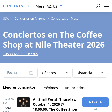
CONCERTS 50
Mesa, AZ, US
USA
Conciertos en Arizona
Conciertos en Mesa
Conciertos en The Coffee
Shop at Nile Theater 2026
105 W Main St #7309
Fecha
Géneros
Distancia
Mejores conciertos
Próximos
Anunciados
All Shall Perish Thursday,
Jue,
6:00
ENTRADAS
PM
October 1, 2026 @
1 OCT
18:00:00, The Coffee Shop
$55