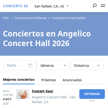
CONCERTS 50
San Rafael, CA, US
USA
Conciertos en California
Conciertos en San Rafael
Conciertos en Angelico
Concert Hall 2026
Fecha
Géneros
Distancia
Mejores conciertos
Próximos
Anunciados
Snatam Kaur
Dom,
ENTRADAS
7:00 PM
Angelico Concert Hall - San
4 OCT
$176
Rafael, CA
2026