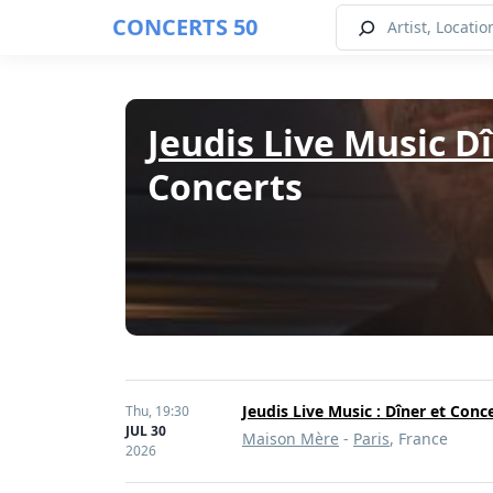
CONCERTS 50
Jeudis Live Music D
Concerts
Jeudis Live Music : Dîner et Conc
Thu,
19:30
JUL 30
Maison Mère
-
Paris
, France
2026