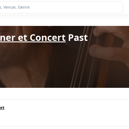
îner et Concert
Past
ert