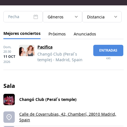
Fecha
Géneros
Distancia
Mejores conciertos
Próximos
Anunciados
Pacifica
Dom,
ENTRADAS
20:30
Changó Club (Peral´s
11 OCT
€45
temple) - Madrid, Spain
2026
Sala
Changó Club (Peral´s temple)
Calle de Covarrubias, 42, Chamberí, 28010 Madrid,
Spain