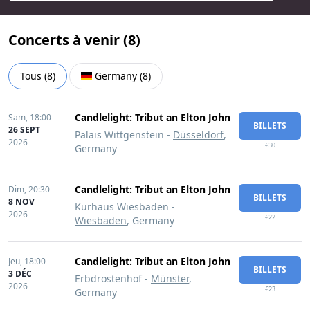
Concerts à venir (
8
)
Tous
(
8
)
Germany
(
8
)
Candlelight: Tribut an Elton John
Sam,
18:00
BILLETS
26 SEPT
Palais Wittgenstein -
Düsseldorf
,
2026
€30
Germany
Candlelight: Tribut an Elton John
Dim,
20:30
BILLETS
8 NOV
Kurhaus Wiesbaden -
2026
€22
Wiesbaden
, Germany
Candlelight: Tribut an Elton John
Jeu,
18:00
BILLETS
3 DÉC
Erbdrostenhof -
Münster
,
2026
€23
Germany