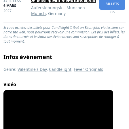
Candlelight: Tribut an Elton John
Sam,
18:00
BILLETS
6 MARS
Auferstehungsk... München -
2027
€25
Munich
, Germany
Si vous achetez des billets pour Candlelight Tribut an Elton John via les liens sur
notre site web, nous pourrions recevoir une commission. Les prix des billets, les
dates de tournée et le statut des événements sont susceptibles de changer à
tout moment.
Infos événement
Genre:
Valentine's Day
,
Candlelight
,
Fever Originals
Vidéo