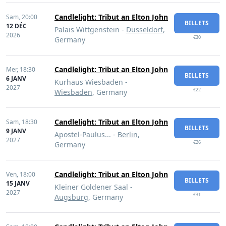
Candlelight: Tribut an Elton John
Sam,
20:00
BILLETS
12 DÉC
Palais Wittgenstein -
Düsseldorf
,
2026
€30
Germany
Candlelight: Tribut an Elton John
Mer,
18:30
BILLETS
6 JANV
Kurhaus Wiesbaden -
2027
€22
Wiesbaden
, Germany
Candlelight: Tribut an Elton John
Sam,
18:30
BILLETS
9 JANV
Apostel-Paulus... -
Berlin
,
2027
€26
Germany
Candlelight: Tribut an Elton John
Ven,
18:00
BILLETS
15 JANV
Kleiner Goldener Saal -
2027
€31
Augsburg
, Germany