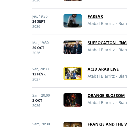
2026
FAKEAR
Jeu,
19:30
24 SEPT
Atabal Biarritz - Biar
2026
SUFFOCATION - IN
Mar,
19:30
20 OCT
Atabal Biarritz - Biar
2026
ACID ARAB LIVE
Ven,
20:30
12 FÉVR
Atabal Biarritz - Biar
2027
ORANGE BLOSSOM
Sam,
20:00
3 OCT
Atabal Biarritz - Biar
2026
FRANKIE AND THE 
Sam,
20:30