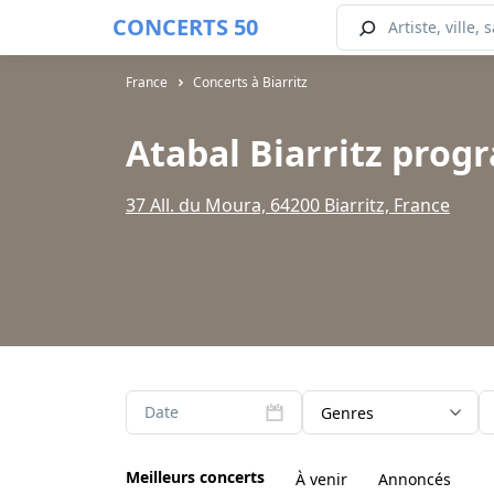
CONCERTS 50
France
Concerts à Biarritz
Atabal Biarritz pro
37 All. du Moura, 64200 Biarritz, France
Date
Genres
Meilleurs concerts
À venir
Annoncés