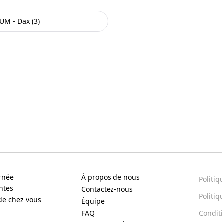
IUM - Dax (3)
urnée
À propos de nous
Politiq
ntes
Contactez-nous
Politiq
de chez vous
Équipe
FAQ
Condit