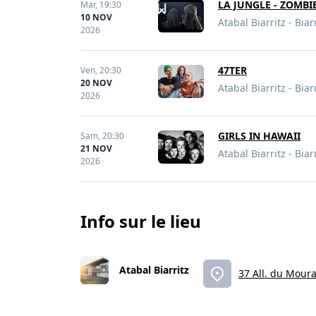
LA JUNGLE - ZOMBI
Mar,
19:30
10 NOV
Atabal Biarritz - Biar
2026
47TER
Ven,
20:30
20 NOV
Atabal Biarritz - Biar
2026
GIRLS IN HAWAII
Sam,
20:30
21 NOV
Atabal Biarritz - Biar
2026
Info sur le lieu
Atabal Biarritz
37 All. du Moura