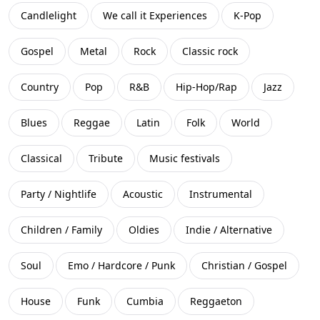
Svezia
(
932
)
Candlelight
We call it Experiences
K-Pop
Belgio
(
802
)
Gospel
Metal
Rock
Classic rock
Argentina
(
732
)
Country
Pop
R&B
Hip-Hop/Rap
Jazz
Finlandia
(
643
)
Blues
Reggae
Latin
Folk
World
Nuova Zelanda
(
371
)
Classical
Tribute
Music festivals
Ungheria
(
330
)
Party / Nightlife
Acoustic
Instrumental
Colombia
(
270
)
Children / Family
Oldies
Indie / Alternative
Singapore
(
267
)
Soul
Emo / Hardcore / Punk
Christian / Gospel
Cile
(
206
)
House
Funk
Cumbia
Reggaeton