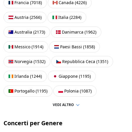
Francia
(
7018
)
Canada
(
4226
)
Austria
(
2566
)
Italia
(
2284
)
Australia
(
2173
)
Danimarca
(
1962
)
Messico
(
1914
)
Paesi Bassi
(
1858
)
Norvegia
(
1532
)
Repubblica Ceca
(
1351
)
Irlanda
(
1244
)
Giappone
(
1195
)
Portogallo
(
1195
)
Polonia
(
1087
)
VEDI ALTRO
Svizzera
(
1081
)
Brasile
(
932
)
Concerti per Genere