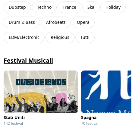
Grecia
(
143
)
Dubstep
Techno
Trance
Ska
Holiday
Sudafrica
(
133
)
Drum & Bass
Afrobeats
Opera
Romania
(
117
)
EDM/Electronic
Religious
Tutti
Lussemburgo
(
109
)
Festival Musicali
Hong Kong
(
91
)
India
(
86
)
Lituania
(
76
)
Perù
(
68
)
Stati Uniti
Spagna
142 festival
70 festival
Cina
(
62
)