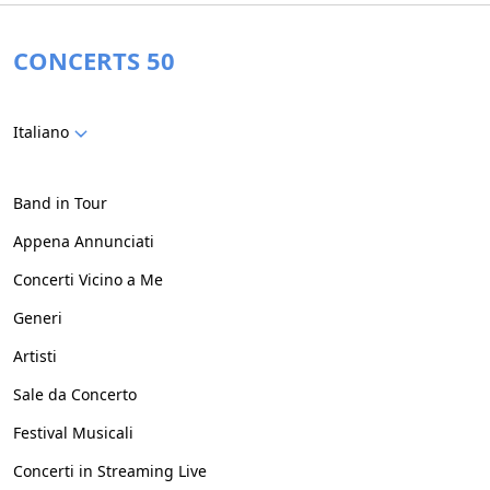
Taiwan
(
62
)
CONCERTS 50
Emirati Arabi Uniti
(
59
)
Indonesia
(
54
)
Italiano
Turchia
(
54
)
Band in Tour
Croazia
(
54
)
Appena Annunciati
Concerti Vicino a Me
Slovacchia
(
52
)
Generi
Bulgaria
(
46
)
Artisti
Sale da Concerto
Malesia
(
45
)
Festival Musicali
Uruguay
(
37
)
Concerti in Streaming Live