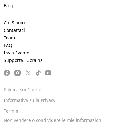
Slovenia
(
35
)
Blog
Serbia
(
26
)
Chi Siamo
Contattaci
Estonia
(
25
)
Team
FAQ
Repubblica Dominicana
(
15
)
Invia Evento
Supporta l'Ucraina
Israele
(
13
)
Filippine
(
8
)
Politica sui Cookie
Ecuador
(
3
)
Informativa sulla Privacy
Termini
Venezuela
(
1
)
Non vendere o condividere le mie informazioni