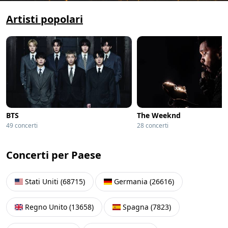
Artisti popolari
BTS
The Weeknd
49 concerti
28 concerti
Concerti per Paese
Stati Uniti
(
68715
)
Germania
(
26616
)
Regno Unito
(
13658
)
Spagna
(
7823
)