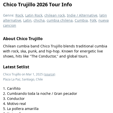
Chico Trujillo 2026 Tour Info
Genre:
Rock
,
Latin Rock
,
chilean rock
,
Indie / Alternative
,
latin
alternative
,
Latin
,
chicha
,
cumbia chilena
,
Cumbia
,
Folk
,
nueva
cancion
About Chico Trujillo
Chilean cumbia band Chico Trujillo blends traditional cumbia
with rock, ska, punk, and hip-hop. Known for energetic live
shows, hits like "The Conductor," and global tours.
Latest Setlist
Chico Trujillo on Mar 1, 2025
(source)
Plaza La Paz, Santiago, Chile
Cariñito
Cumbiando toda la noche / Gran pecador
Conductor
Motivo real
La pollera amarilla