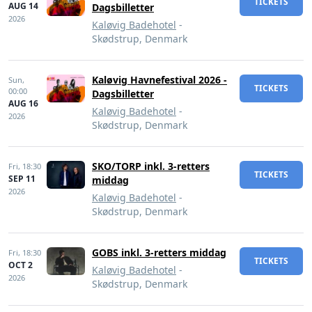
TICKETS
AUG 14
Dagsbilletter
2026
Kaløvig Badehotel
-
Skødstrup, Denmark
Kaløvig Havnefestival 2026 -
Sun,
TICKETS
00:00
Dagsbilletter
AUG 16
Kaløvig Badehotel
-
2026
Skødstrup, Denmark
SKO/TORP inkl. 3-retters
Fri,
18:30
TICKETS
SEP 11
middag
2026
Kaløvig Badehotel
-
Skødstrup, Denmark
GOBS inkl. 3-retters middag
Fri,
18:30
TICKETS
OCT 2
Kaløvig Badehotel
-
2026
Skødstrup, Denmark