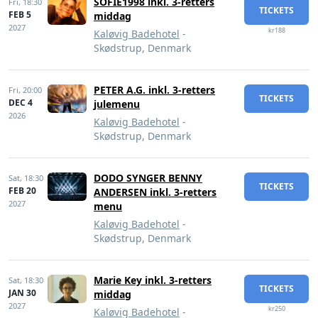
SOFIE1998 inkl. 3-retters
Fri,
18:30
TICKETS
FEB 5
middag
2027
kr188
Kaløvig Badehotel
-
Skødstrup, Denmark
PETER A.G. inkl. 3-retters
Fri,
20:00
TICKETS
DEC 4
julemenu
2026
Kaløvig Badehotel
-
Skødstrup, Denmark
DODO SYNGER BENNY
Sat,
18:30
TICKETS
FEB 20
ANDERSEN inkl. 3-retters
2027
menu
Kaløvig Badehotel
-
Skødstrup, Denmark
Marie Key inkl. 3-retters
Sat,
18:30
TICKETS
JAN 30
middag
2027
kr250
Kaløvig Badehotel
-