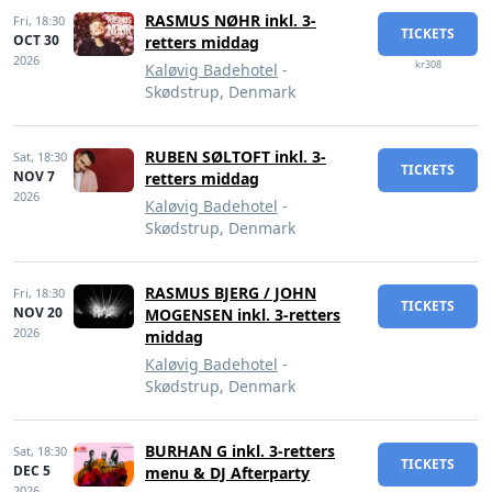
RASMUS NØHR inkl. 3-
Fri,
18:30
TICKETS
OCT 30
retters middag
2026
kr308
Kaløvig Badehotel
-
Skødstrup, Denmark
RUBEN SØLTOFT inkl. 3-
Sat,
18:30
TICKETS
NOV 7
retters middag
2026
Kaløvig Badehotel
-
Skødstrup, Denmark
RASMUS BJERG / JOHN
Fri,
18:30
TICKETS
NOV 20
MOGENSEN inkl. 3-retters
2026
middag
Kaløvig Badehotel
-
Skødstrup, Denmark
BURHAN G inkl. 3-retters
Sat,
18:30
TICKETS
DEC 5
menu & DJ Afterparty
2026