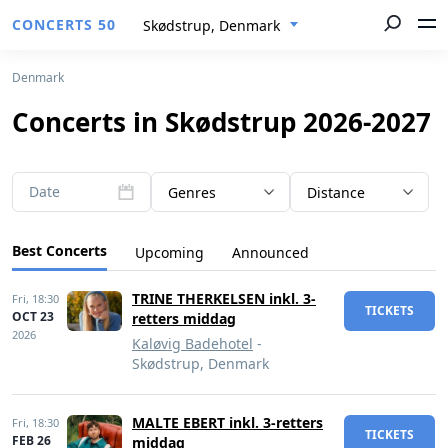
CONCERTS 50
Skødstrup, Denmark
Denmark
Concerts in Skødstrup 2026-2027
Date
Genres
Distance
Best Concerts
Upcoming
Announced
TRINE THERKELSEN inkl. 3-
Fri,
18:30
TICKETS
OCT 23
retters middag
2026
Kaløvig Badehotel
-
Skødstrup, Denmark
MALTE EBERT inkl. 3-retters
Fri,
18:30
TICKETS
FEB 26
middag