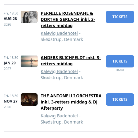
PERNILLE ROSENDAHL &
Fri,
18:30
TICKETS
AUG 28
DORTHE GERLACH inkl. 3-
2026
retters middag
Kaløvig Badehotel
-
Skødstrup, Denmark
ANDERS BLICHFELDT inkl. 3-
Fri,
18:30
TICKETS
JAN 29
retters middag
2027
kr288
Kaløvig Badehotel
-
Skødstrup, Denmark
THE ANTONELLI ORCHESTRA
Fri,
18:30
TICKETS
NOV 27
inkl. 3-retters middag & DJ
2026
Afterparty
Kaløvig Badehotel
-
Skødstrup, Denmark