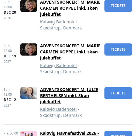
ADVENTSKONCERT M. MARIE
Sun,
TICKETS
12:00
CARMEN KOPPEL inkl. skøn
DEC 20
julebuffet
2026
Kaløvig Badehotel
-
Skødstrup, Denmark
ADVENTSKONCERT M. MARIE
Sun,
TICKETS
12:00
CARMEN KOPPEL inkl. skøn
DEC 19
julebuffet
2027
Kaløvig Badehotel
-
Skødstrup, Denmark
ADVENTSKONCERT M. JULIE
Sun,
TICKETS
12:00
BERTHELSEN inkl. Skøn
DEC 12
julebuffet
2027
Kaløvig Badehotel
-
Skødstrup, Denmark
Kaløvig Havnefestival 2026 -
Fri,
00:00