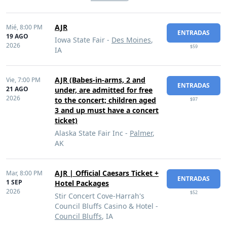
AJR
Mié,
8:00 PM
ENTRADAS
19 AGO
Iowa State Fair -
Des Moines
,
2026
$59
IA
AJR (Babes-in-arms, 2 and
Vie,
7:00 PM
ENTRADAS
21 AGO
under, are admitted for free
2026
to the concert; children aged
$97
3 and up must have a concert
ticket)
Alaska State Fair Inc -
Palmer
,
AK
AJR | Official Caesars Ticket +
Mar,
8:00 PM
ENTRADAS
1 SEP
Hotel Packages
2026
$52
Stir Concert Cove-Harrah's
Council Bluffs Casino & Hotel -
Council Bluffs
, IA