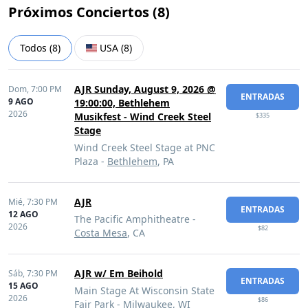
Próximos Conciertos (
8
)
Todos
(
8
)
USA
(
8
)
AJR Sunday, August 9, 2026 @
Dom,
7:00 PM
ENTRADAS
9 AGO
19:00:00, Bethlehem
2026
Musikfest - Wind Creek Steel
$335
Stage
Wind Creek Steel Stage at PNC
Plaza -
Bethlehem
, PA
AJR
Mié,
7:30 PM
ENTRADAS
12 AGO
The Pacific Amphitheatre -
2026
$82
Costa Mesa
, CA
AJR w/ Em Beihold
Sáb,
7:30 PM
ENTRADAS
15 AGO
Main Stage At Wisconsin State
2026
$86
Fair Park -
Milwaukee
, WI