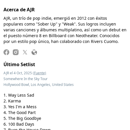
Acerca de AJR
AJR, un trío de pop indie, emergió en 2012 con éxitos
populares como "Sober Up" y "Weak". Sus logros incluyen
varias canciones y álbumes multiplatino, así como un debut en
el puesto número 8 en Billboard con Neotheater. Conocidos
por un estilo pop único, han colaborado con Rivers Cuomo.
Último Setlist
AJR el 4 Oct, 2025
(Fuente)
Somewhere In the Sky Tour
Hollywood Bowl, Los Angeles, United States
Way Less Sad
Karma
Yes I'm a Mess
The Good Part
The Big Goodbye
100 Bad Days
Burn the House Down