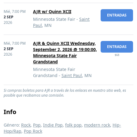
AJR w/ Quinn XCII
Mié,
7:00 PM
ENTRADAS
2 SEP
Minnesota State Fair -
Saint
2026
Paul
, MN
AJR & Quinn XCII Wednesday,
Mié,
7:00 PM
ENTRADAS
2 SEP
September 2, 2026 @ 19:00:00,
2026
Minnesota State Fair
$68
Grandstand
Minnesota State Fair
Grandstand -
Saint Paul
, MN
Si compras boletos para AJR a través de los enlaces en nuestro sitio web, es
posible que recibamos una comisión.
Info
Género:
Rock
,
Pop
,
Indie Pop
,
folk pop
,
modern rock
,
Hip-
Hop/Rap
,
Pop Rock