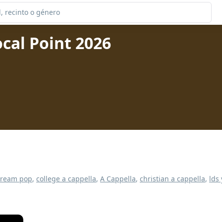
cal Point 2026
tream pop
,
college a cappella
,
A Cappella
,
christian a cappella
,
lds