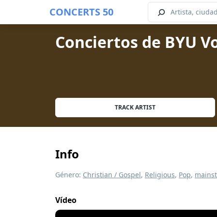
CONCERTS 50
Conciertos de BYU Vo
TRACK ARTIST
Info
Género:
Christian / Gospel
,
Religious
,
Pop
,
mains
Vídeo