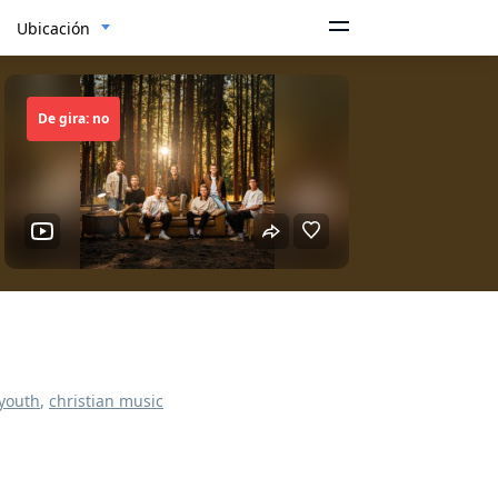
Ubicación
De gira: no
 youth
,
christian music