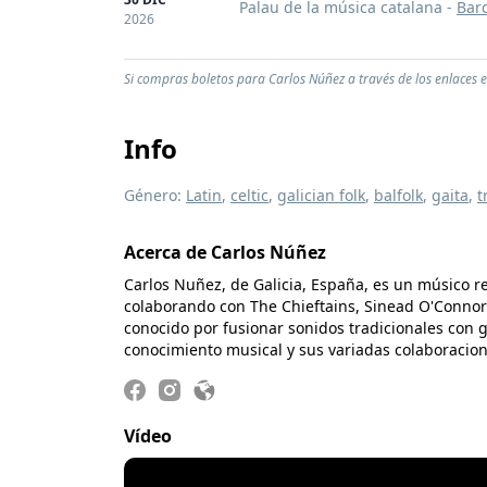
Palau de la música catalana -
Bar
2026
Si compras boletos para Carlos Núñez a través de los enlaces 
Info
Género:
Latin
,
celtic
,
galician folk
,
balfolk
,
gaita
,
t
Acerca de Carlos Núñez
Carlos Nuñez, de Galicia, España, es un músico re
colaborando con The Chieftains, Sinead O'Connor
conocido por fusionar sonidos tradicionales con
conocimiento musical y sus variadas colaboracion
Vídeo