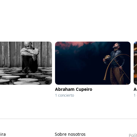
Abraham Cupeiro
A
1 concierto
1
ira
Sobre nosotros
Polí