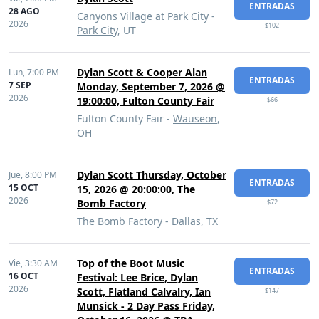
ENTRADAS
28 AGO
Canyons Village at Park City -
2026
$102
Park City
, UT
Dylan Scott & Cooper Alan
Lun,
7:00 PM
ENTRADAS
7 SEP
Monday, September 7, 2026 @
2026
19:00:00, Fulton County Fair
$66
Fulton County Fair -
Wauseon
,
OH
Dylan Scott Thursday, October
Jue,
8:00 PM
ENTRADAS
15 OCT
15, 2026 @ 20:00:00, The
2026
Bomb Factory
$72
The Bomb Factory -
Dallas
, TX
Top of the Boot Music
Vie,
3:30 AM
ENTRADAS
16 OCT
Festival: Lee Brice, Dylan
2026
Scott, Flatland Calvalry, Ian
$147
Munsick - 2 Day Pass Friday,