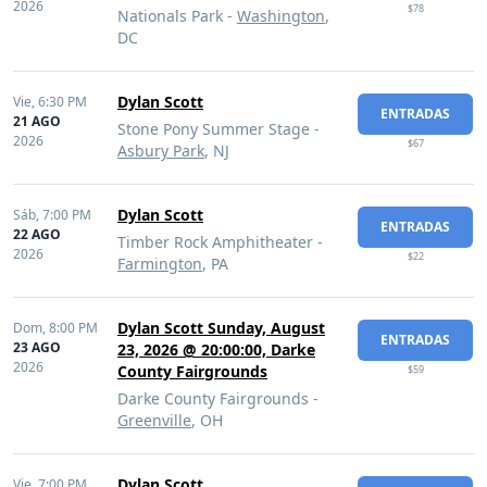
2026
$78
Nationals Park -
Washington
,
DC
Dylan Scott
Vie,
6:30 PM
ENTRADAS
21 AGO
Stone Pony Summer Stage -
2026
$67
Asbury Park
, NJ
Dylan Scott
Sáb,
7:00 PM
ENTRADAS
22 AGO
Timber Rock Amphitheater -
2026
$22
Farmington
, PA
Dylan Scott Sunday, August
Dom,
8:00 PM
ENTRADAS
23 AGO
23, 2026 @ 20:00:00, Darke
2026
County Fairgrounds
$59
Darke County Fairgrounds -
Greenville
, OH
Dylan Scott
Vie,
7:00 PM