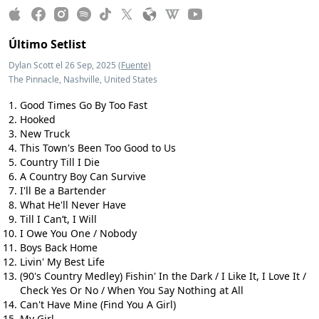
Último Setlist
Dylan Scott el 26 Sep, 2025
(Fuente)
The Pinnacle, Nashville, United States
Good Times Go By Too Fast
Hooked
New Truck
This Town's Been Too Good to Us
Country Till I Die
A Country Boy Can Survive
I'll Be a Bartender
What He'll Never Have
Till I Can’t, I Will
I Owe You One / Nobody
Boys Back Home
Livin' My Best Life
(90's Country Medley) Fishin' In the Dark / I Like It, I Love It /
Check Yes Or No / When You Say Nothing at All
Can't Have Mine (Find You A Girl)
My Girl