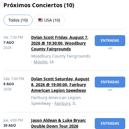
Próximos Conciertos (
10
)
Todos
(
10
)
USA
(
10
)
Dylan Scott Friday, August 7,
Vie,
7:30 PM
ENTRADAS
7 AGO
2026 @ 19:30:00, Woodbury
2026
County Fairgrounds
$99
Woodbury County Fairgrounds
-
Moville
, IA
Dylan Scott Saturday, August
Sáb,
7:00 PM
ENTRADAS
8 AGO
8, 2026 @ 19:00:00, Fairbury
2026
American Legion Speedway
$42
Fairbury American Legion
Speedway -
Fairbury
, IL
Jason Aldean & Luke Bryan:
Jue,
4:00 PM
ENTRADAS
20 AGO
Double Down Tour 2026