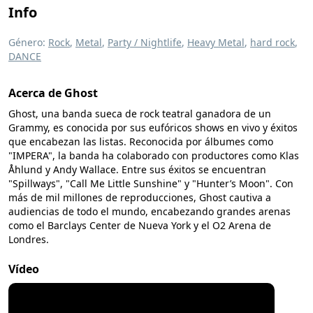
Info
Género:
Rock
,
Metal
,
Party / Nightlife
,
Heavy Metal
,
hard rock
,
DANCE
Acerca de Ghost
Ghost, una banda sueca de rock teatral ganadora de un
Grammy, es conocida por sus eufóricos shows en vivo y éxitos
que encabezan las listas. Reconocida por álbumes como
"IMPERA", la banda ha colaborado con productores como Klas
Åhlund y Andy Wallace. Entre sus éxitos se encuentran
"Spillways", "Call Me Little Sunshine" y "Hunter’s Moon". Con
más de mil millones de reproducciones, Ghost cautiva a
audiencias de todo el mundo, encabezando grandes arenas
como el Barclays Center de Nueva York y el O2 Arena de
Londres.
Vídeo