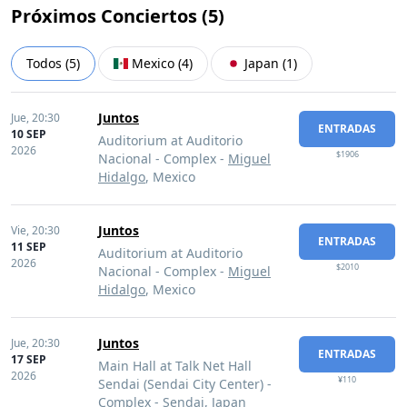
Próximos Conciertos (
5
)
Todos
(
5
)
Mexico
(
4
)
Japan
(
1
)
Juntos
Jue,
20:30
ENTRADAS
10 SEP
Auditorium at Auditorio
2026
$1906
Nacional - Complex -
Miguel
Hidalgo
, Mexico
Juntos
Vie,
20:30
ENTRADAS
11 SEP
Auditorium at Auditorio
2026
$2010
Nacional - Complex -
Miguel
Hidalgo
, Mexico
Juntos
Jue,
20:30
ENTRADAS
17 SEP
Main Hall at Talk Net Hall
2026
¥110
Sendai (Sendai City Center) -
Complex -
Sendai
, Japan