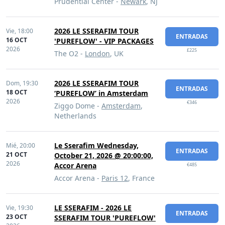
Prudential Center -
Newark
, NJ
2026 LE SSERAFIM TOUR
Vie,
18:00
ENTRADAS
16 OCT
'PUREFLOW' - VIP PACKAGES
2026
£225
The O2 -
London
, UK
2026 LE SSERAFIM TOUR
Dom,
19:30
ENTRADAS
18 OCT
‘PUREFLOW’ in Amsterdam
2026
€346
Ziggo Dome -
Amsterdam
,
Netherlands
Le Sserafim Wednesday,
Mié,
20:00
ENTRADAS
21 OCT
October 21, 2026 @ 20:00:00,
2026
Accor Arena
€485
Accor Arena -
Paris 12
, France
LE SSERAFIM - 2026 LE
Vie,
19:30
ENTRADAS
23 OCT
SSERAFIM TOUR 'PUREFLOW'