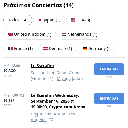
Próximos Conciertos (
14
)
Todos
(
14
)
Japan
(
1
)
USA
(
8
)
United Kingdom
(
1
)
Netherlands
(
1
)
France
(
1
)
Denmark
(
1
)
Germany
(
1
)
Le Sserafim
Mié,
18:00
ENTRADAS
19 AGO
Sekisui Heim Super Arena
2026
¥213
(Grande 21) -
Miyagi
, Japan
Le Sserafim Wednesday,
Mié,
7:00 PM
ENTRADAS
16 SEP
September 16, 2026 @
2026
19:00:00, Crypto.com Arena
$99
Crypto.com Arena -
Los
Angeles
, CA