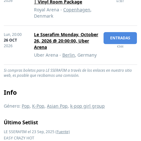
2026
| Vinyl Room Package
kr361
Royal Arena -
Copenhagen
,
Denmark
Le Sserafim Monday, October
Lun,
20:00
ENTRADAS
26 OCT
26, 2026 @ 20:00:00, Uber
2026
Arena
€344
Uber Arena -
Berlin
, Germany
Si compras boletos para LE SSERAFIM a través de los enlaces en nuestro sitio
web, es posible que recibamos una comisión.
Info
Género:
Pop
,
K-Pop
,
Asian Pop
,
k-pop girl group
Último Setlist
LE SSERAFIM el 23 Sep, 2025
(Fuente)
EASY CRAZY HOT