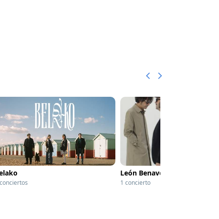
elako
León Benavente
 conciertos
1 concierto