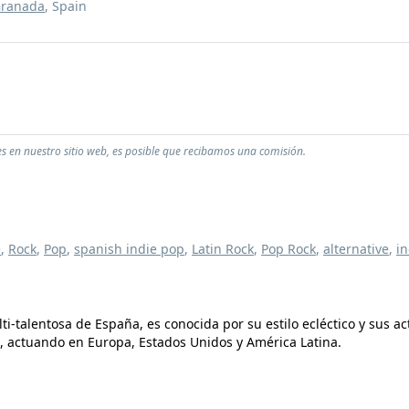
ranada
, Spain
s en nuestro sitio web, es posible que recibamos una comisión.
e
,
Rock
,
Pop
,
spanish indie pop
,
Latin Rock
,
Pop Rock
,
alternative
,
in
ulti-talentosa de España, es conocida por su estilo ecléctico y su
, actuando en Europa, Estados Unidos y América Latina.