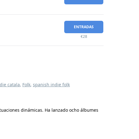
ENTRADAS
€28
die catala
,
Folk
,
spanish indie folk
s actuaciones dinámicas. Ha lanzado ocho álbumes