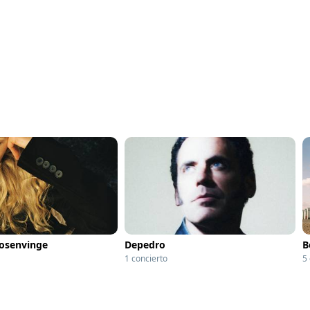
Rosenvinge
Depedro
B
1 concierto
5