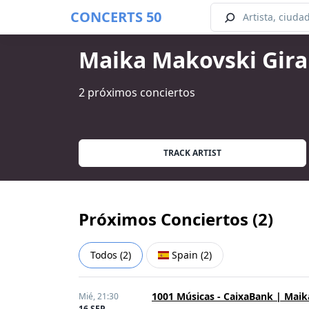
CONCERTS 50
Maika Makovski Gira
2 próximos conciertos
TRACK ARTIST
Próximos Conciertos (
2
)
Todos
(
2
)
Spain
(
2
)
1001 Músicas - CaixaBank | Mai
Mié,
21:30
16 SEP