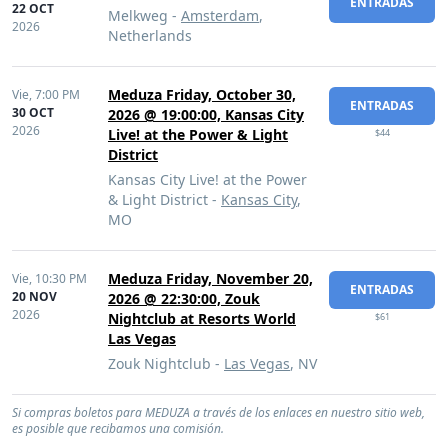
ENTRADAS
22 OCT
Melkweg -
Amsterdam
,
2026
Netherlands
Meduza Friday, October 30,
Vie,
7:00 PM
ENTRADAS
30 OCT
2026 @ 19:00:00, Kansas City
2026
Live! at the Power & Light
$44
District
Kansas City Live! at the Power
& Light District -
Kansas City
,
MO
Meduza Friday, November 20,
Vie,
10:30 PM
ENTRADAS
20 NOV
2026 @ 22:30:00, Zouk
2026
Nightclub at Resorts World
$61
Las Vegas
Zouk Nightclub -
Las Vegas
, NV
Si compras boletos para MEDUZA a través de los enlaces en nuestro sitio web,
es posible que recibamos una comisión.