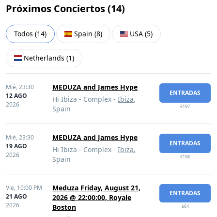
Próximos Conciertos (
14
)
Todos
(
14
)
Spain
(
8
)
USA
(
5
)
Netherlands
(
1
)
MEDUZA and James Hype
Mié,
23:30
ENTRADAS
12 AGO
Hi Ibiza - Complex -
Ibiza
,
2026
€197
Spain
MEDUZA and James Hype
Mié,
23:30
ENTRADAS
19 AGO
Hi Ibiza - Complex -
Ibiza
,
2026
€198
Spain
Meduza Friday, August 21,
Vie,
10:00 PM
ENTRADAS
21 AGO
2026 @ 22:00:00, Royale
2026
Boston
$64