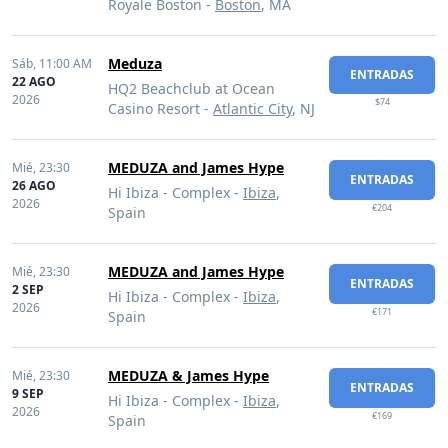
Royale Boston -
Boston
, MA
Meduza
Sáb,
11:00 AM
ENTRADAS
22 AGO
HQ2 Beachclub at Ocean
2026
$74
Casino Resort -
Atlantic City
, NJ
MEDUZA and James Hype
Mié,
23:30
ENTRADAS
26 AGO
Hi Ibiza - Complex -
Ibiza
,
2026
€204
Spain
MEDUZA and James Hype
Mié,
23:30
ENTRADAS
2 SEP
Hi Ibiza - Complex -
Ibiza
,
2026
€171
Spain
MEDUZA & James Hype
Mié,
23:30
ENTRADAS
9 SEP
Hi Ibiza - Complex -
Ibiza
,
2026
€169
Spain