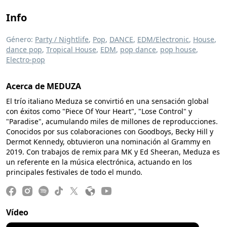
Info
Género:
Party / Nightlife
,
Pop
,
DANCE
,
EDM/Electronic
,
House
,
dance pop
,
Tropical House
,
EDM
,
pop dance
,
pop house
,
Electro-pop
Acerca de MEDUZA
El trío italiano Meduza se convirtió en una sensación global
con éxitos como "Piece Of Your Heart", "Lose Control" y
"Paradise", acumulando miles de millones de reproducciones.
Conocidos por sus colaboraciones con Goodboys, Becky Hill y
Dermot Kennedy, obtuvieron una nominación al Grammy en
2019. Con trabajos de remix para MK y Ed Sheeran, Meduza es
un referente en la música electrónica, actuando en los
principales festivales de todo el mundo.
Vídeo