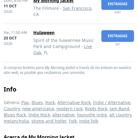
My Morning Jacket
Dom,
8:00 PM
ENTRADAS
11 OCT
The Fillmore -
San Francisco
,
2026
$282
CA
Hulaween
Vie,
11:00 AM
ENTRADAS
23 OCT
Spirit of the Suwannee Music
2026
$91
Park and Campground -
Live
Oak
, FL
Si compras boletos para My Morning Jacket a través de los enlaces en nuestro
sitio web, es posible que recibamos una comisión.
Info
Género:
Pop
,
Blues
,
Rock
,
Alternative Rock
,
Indie / Alternative
,
Country
,
new americana
,
modern rock
,
Roots Rock
,
Jam Band
,
Blues Rock
,
Indie Rock
,
alternative
,
louisville indie
,
alt country
,
melancholia
,
stomp and holler
,
Folk
,
indie folk
Acerca de My Morning Jacket