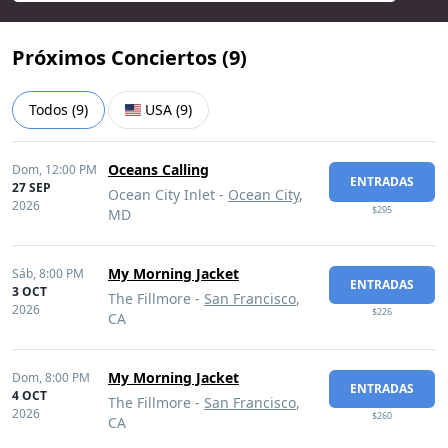
Próximos Conciertos (
9
)
Todos
(
9
)
USA
(
9
)
Oceans Calling
Dom,
12:00 PM
ENTRADAS
27 SEP
Ocean City Inlet -
Ocean City
,
2026
$295
MD
My Morning Jacket
Sáb,
8:00 PM
ENTRADAS
3 OCT
The Fillmore -
San Francisco
,
2026
$226
CA
My Morning Jacket
Dom,
8:00 PM
ENTRADAS
4 OCT
The Fillmore -
San Francisco
,
2026
$260
CA