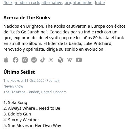
Rock
,
modern rock
,
alternative
,
brighton indie
,
Indie
Acerca de The Kooks
Nacidos en Brighton, The Kooks cautivaron a Europa con éxitos
de "Let's Go Sunshine". Conocidos por su indie rock con un
giro, exploran desde el synth-pop de los años 80 hasta el funk
en su último álbum. El líder de la banda, Luke Pritchard,
renovado y optimista, dirige su sonido en evolución.
Último Setlist
The Kooks el 11 Oct, 2025
(Fuente)
Never/Know
The O2 Arena, London, United Kingdom
Sofa Song
Always Where I Need to Be
Eddie's Gun
Stormy Weather
She Moves in Her Own Way