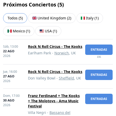
Próximos Conciertos (
5
)
Todos
(
5
)
United Kingdom
(
2
)
Italy
(
1
)
Mexico
(
1
)
USA
(
1
)
Rock N Roll Circus - The Kooks
Sáb,
13:00
ENTRADAS
22 AGO
Earlham Park -
Norwich
, UK
2026
£86
Rock N Roll Circus - The Kooks
Jue,
16:00
ENTRADAS
27 AGO
Don Valley Bowl -
Sheffield
, UK
2026
Franz Ferdinand + The Kooks
Dom,
17:00
ENTRADAS
30 AGO
+ The Molotovs - Ama Music
2026
Festival
Villa Negri -
Bassano del