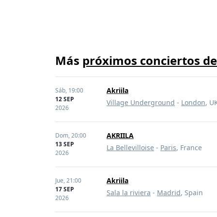
Más
próximos conciertos d
Akriila
Sáb,
19:00
12 SEP
Village Underground
-
London
, U
2026
AKRIILA
Dom,
20:00
13 SEP
La Bellevilloise
-
Paris
, France
2026
Akriila
Jue,
21:00
17 SEP
Sala la riviera
-
Madrid
, Spain
2026