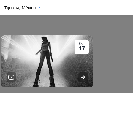
Tijuana, México
Oct
17