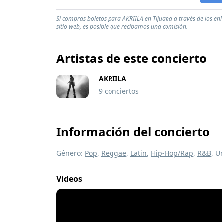
Si compras boletos para AKRIILA en Tijuana a través de los en
sitio web, es posible que recibamos una comisión.
Artistas de este concierto
AKRIILA
9 conciertos
Información del concierto
Género:
Pop
,
Reggae
,
Latin
,
Hip-Hop/Rap
,
R&B
, U
Videos