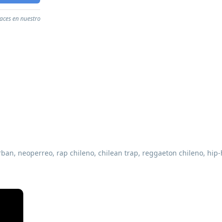
laces en nuestro
rban, neoperreo, rap chileno, chilean trap, reggaeton chileno, hip