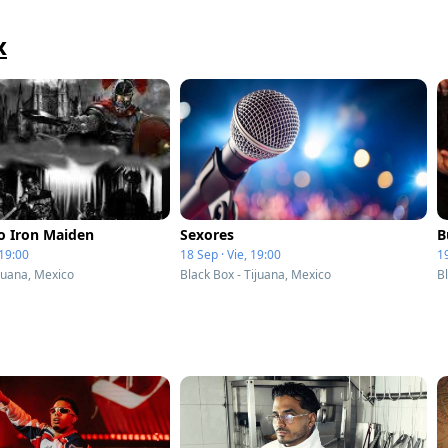
x
To Iron Maiden
Sexores
B
 19:00
18 Sep · Vie, 19:00
1
ijuana, Mexico
Black Box - Tijuana, Mexico
B