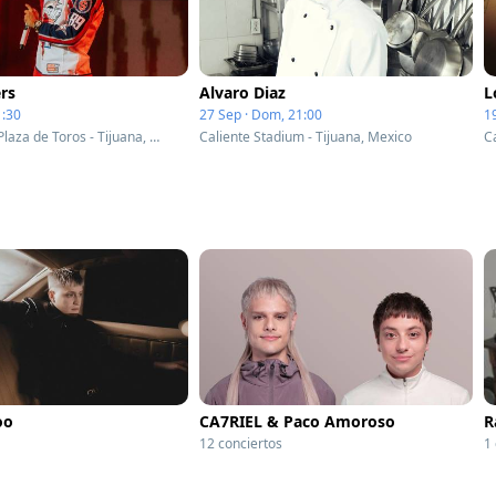
rs
Alvaro Diaz
L
1:30
27 Sep · Dom, 21:00
1
Monumental Plaza de Toros - Tijuana, Mexico
Caliente Stadium - Tijuana, Mexico
C
oo
CA7RIEL & Paco Amoroso
R
12 conciertos
1