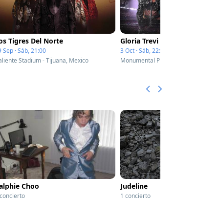
os Tigres Del Norte
Gloria Trevi
9 Sep · Sáb, 21:00
3 Oct · Sáb, 22:30
aliente Stadium - Tijuana, Mexico
alphie Choo
Judeline
 concierto
1 concierto