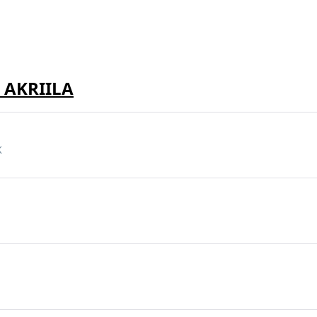
e AKRIILA
K