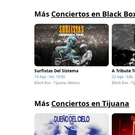
Más
Conciertos en Black Bo
Surfistas Del Sistema
A Tribute 
14 Ago · Vie, 19:00
22 Ago · Sáb,
Black Box - Tijuana, Mexico
Black Box - T
Más
Conciertos en Tijuana