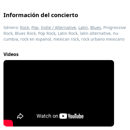
Información del concierto
Género:
Rock
,
Pop
,
Indie / Alternative
,
Latin
,
Blues
, Progressive
Rock, Blues Rock, Pop Rock, Latin Rock, latin alternative, nu-
cumbia, rock en espanol, mexican rock, rock urbano mexicano
Videos