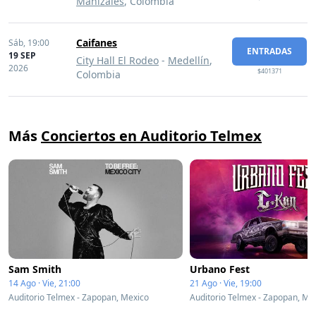
Manizales
, Colombia
Caifanes
Sáb,
19:00
ENTRADAS
19 SEP
City Hall El Rodeo
-
Medellín
,
2026
$401371
Colombia
Más
Conciertos en Auditorio Telmex
Sam Smith
Urbano Fest
14 Ago · Vie, 21:00
21 Ago · Vie, 19:00
Auditorio Telmex - Zapopan, Mexico
Auditorio Telmex - Zapopan, Me