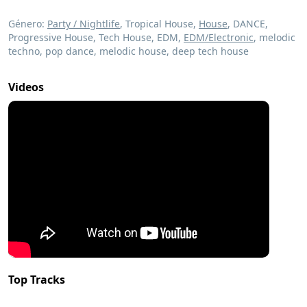
Género:
Party / Nightlife
, Tropical House,
House
, DANCE,
Progressive House, Tech House, EDM,
EDM/Electronic
, melodic
techno, pop dance, melodic house, deep tech house
Videos
Top Tracks