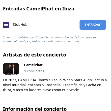
Entradas CamelPhat en Ibiza
StubHub
ENTRADAS
Si compras boletos para CamelPhat en Ibiza a través de los enlaces en
nuestro sitio web, es posible que recibamos una comisión.
Artistas de este concierto
CamelPhat
9 conciertos
En 2023, CAMELPHAT lanzó su sello 'When Stars Align', actuó a
nivel mundial, encabezó Coachella, Creamfields y Pacha en
Ibiza, y tocó en lugares clave como Printworks.
Información del concierto