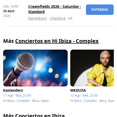
Creamfields 2026 - Saturday -
Sáb,
14:00
ENTRADAS
29 AGO
Standard
2026
Daresbury
-
Cheshire
, UK
Más
Conciertos en Hi Ibiza - Complex
Eastenderz
MEDUZA
11 Ago · Mar, 23:30
12 Ago · Mié, 23:30
Hi Ibiza - Complex - Ibiza, Spain
Hi Ibiza - Complex - Ibiza, Spain
Más
Conciertos en Ibiza