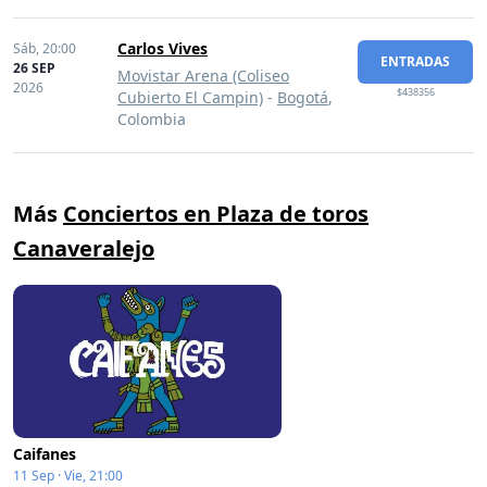
Carlos Vives
Sáb,
20:00
ENTRADAS
26 SEP
Movistar Arena (Coliseo
2026
$438356
Cubierto El Campin)
-
Bogotá
,
Colombia
Más
Conciertos en Plaza de toros
Canaveralejo
Caifanes
11 Sep · Vie, 21:00