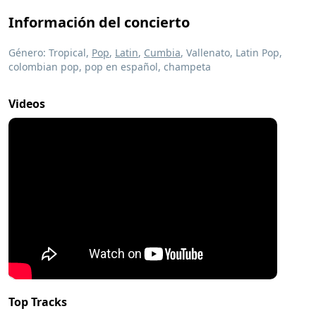
Información del concierto
Género: Tropical,
Pop
,
Latin
,
Cumbia
, Vallenato, Latin Pop,
colombian pop, pop en español, champeta
Videos
Top Tracks