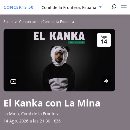
CONCERTS 50
Conil de la Frontera, España
Spain
Conciertos en Conil de la Frontera
Ago
14
El Kanka con La Mina
La Mina, Conil de la Frontera
14 Ago, 2026 a las 21:30
· €36