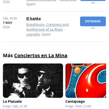
2026
€59
Spain
El kanka
Sáb,
20:00
ENTRADAS
7 NOV
Riojaforum, Congress and
2026
€53
Auditorium of La Rioja
-
Logroño
, Spain
Más
Conciertos en La Mina
La Plazuela
CantaJuego
8 Ago · Sáb, 21:30
9 Ago · Dom, 21:00