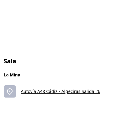
Sala
La Mina
Autovía A48 Cádiz - Algeciras Salida 26