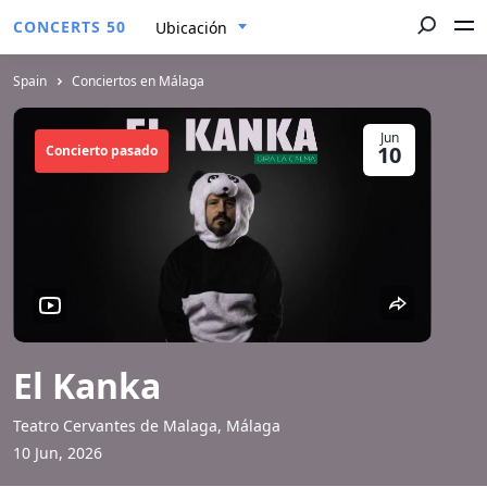
CONCERTS 50
Ubicación
Spain
Conciertos en Málaga
Jun
10
Concierto pasado
El Kanka
Teatro Cervantes de Malaga, Málaga
10 Jun, 2026