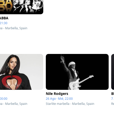
 ABBA
 21:30
a - Marbella, Spain
Nile Rodgers
B
 00:00
26 Ago · Mié, 22:00
7 
a - Marbella, Spain
Starlite marbella - Marbella, Spain