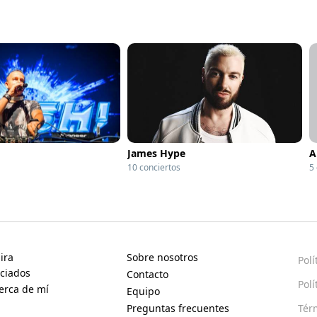
James Hype
A
10 conciertos
5
ira
Sobre nosotros
Polí
ciados
Contacto
Polí
erca de mí
Equipo
Preguntas frecuentes
Tér