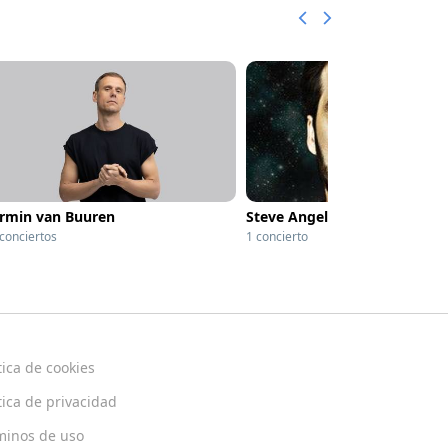
rmin van Buuren
Steve Angello
 conciertos
1 concierto
tica de cookies
tica de privacidad
minos de uso