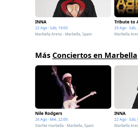
INNA
Tribute to
22 Ago · Sáb, 19:00
29 Ago · Sáb,
Marbella Arena - Marbella, Spain
Marbella Aren
Más
Conciertos en Marbella
Nile Rodgers
INNA
26 Ago · Mié, 22:00
22 Ago · Sáb,
Starlite marbella - Marbella, Spain
Marbella Aren