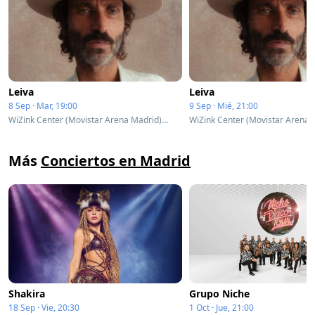
Leiva
Leiva
8 Sep · Mar, 19:00
9 Sep · Mié, 21:00
WiZink Center (Movistar Arena Madrid) - Complex - Madrid, Spain
Más
Conciertos en Madrid
Shakira
Grupo Niche
18 Sep · Vie, 20:30
1 Oct · Jue, 21:00