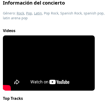
Información del concierto
Género:
Rock
,
Pop
,
Latin
, Pop Rock, Spanish Rock, spanish pop,
latin arena pop
Videos
Top Tracks