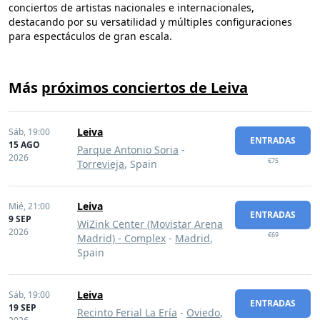
conciertos de artistas nacionales e internacionales,
destacando por su versatilidad y múltiples configuraciones
para espectáculos de gran escala.
Más
próximos conciertos de Leiva
Leiva
Sáb,
19:00
ENTRADAS
15 AGO
Parque Antonio Soria
-
2026
€75
Torrevieja
, Spain
Leiva
Mié,
21:00
ENTRADAS
9 SEP
WiZink Center (Movistar Arena
2026
€69
Madrid) - Complex
-
Madrid
,
Spain
Leiva
Sáb,
19:00
ENTRADAS
19 SEP
Recinto Ferial La Ería
-
Oviedo
,