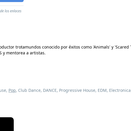
de los enlaces
roductor trotamundos conocido por éxitos como 'Animals' y 'Scared 
y mentorea a artistas.
ouse,
Pop
, Club Dance, DANCE, Progressive House, EDM, Electronica