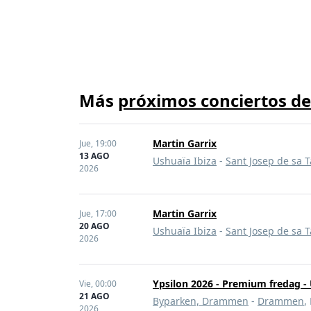
Más
próximos conciertos de
Martin Garrix
Jue,
19:00
13 AGO
Ushuaïa Ibiza
-
Sant Josep de sa T
2026
Martin Garrix
Jue,
17:00
20 AGO
Ushuaïa Ibiza
-
Sant Josep de sa T
2026
Ypsilon 2026 - Premium fredag - 
Vie,
00:00
21 AGO
Byparken, Drammen
-
Drammen
,
2026