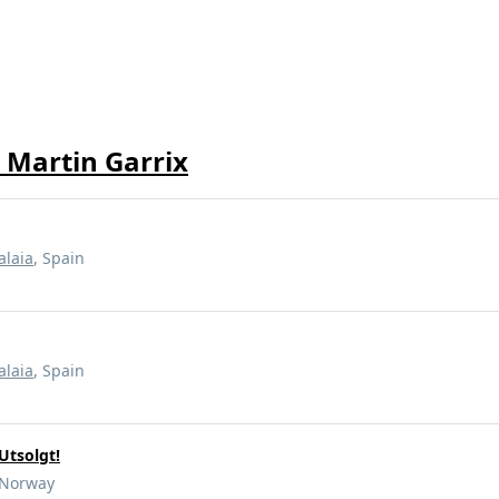
 Martin Garrix
alaia
, Spain
alaia
, Spain
Utsolgt!
 Norway