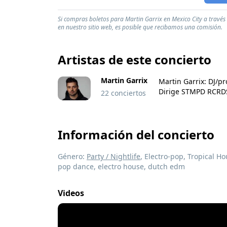
Si compras boletos para Martin Garrix en Mexico City a través 
en nuestro sitio web, es posible que recibamos una comisión.
Artistas de este concierto
Martin Garrix
Martin Garrix: DJ/p
Dirige STMPD RCRDS 
22 conciertos
Información del concierto
Género:
Party / Nightlife
, Electro-pop, Tropical H
pop dance, electro house, dutch edm
Videos