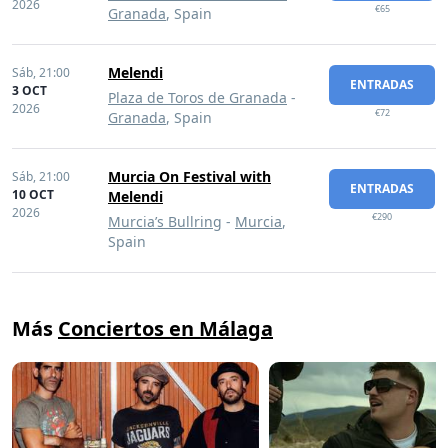
2026
€65
Granada
, Spain
Melendi
Sáb,
21:00
ENTRADAS
3 OCT
Plaza de Toros de Granada
-
2026
€72
Granada
, Spain
Murcia On Festival with
Sáb,
21:00
ENTRADAS
10 OCT
Melendi
2026
€290
Murcia’s Bullring
-
Murcia
,
Spain
Más
Conciertos en Málaga