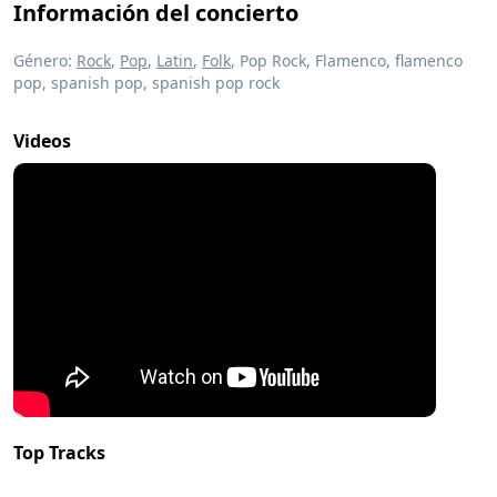
Información del concierto
Género:
Rock
,
Pop
,
Latin
,
Folk
, Pop Rock, Flamenco, flamenco
pop, spanish pop, spanish pop rock
Videos
Top Tracks