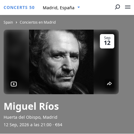
CONCERTS 50
Madrid, España
Spain
Conciertos en Madrid
Sep
12
Miguel Ríos
Huerta del Obispo, Madrid
12 Sep, 2026 a las 21:00
· €64