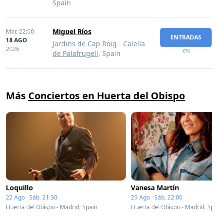
Spain
Miguel Ríos
Mar,
22:00
ENTRADAS
18 AGO
Jardins de Cap Roig
-
Calella
2026
€76
de Palafrugell
, Spain
Más
Conciertos en Huerta del Obispo
Loquillo
Vanesa Martín
22 Ago · Sáb, 21:30
29 Ago · Sáb, 22:00
Huerta del Obispo - Madrid, Spain
Huerta del Obispo - Madrid, Spa