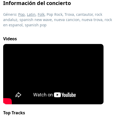
Información del concierto
Género:
Pop
,
Latin
,
Folk
, Pop Rock, Trova, cantautor, rock
andaluz, spanish new wave, nueva cancion, nueva trova, rock
en espanol, spanish pop
Videos
Top Tracks