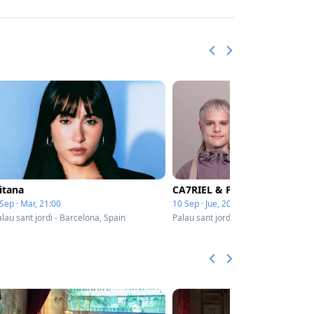
itana
CA7RIEL & Paco Amoroso
Sep · Mar, 21:00
10 Sep · Jue, 20:30
lau sant jordi - Barcelona, Spain
Palau sant jordi - Barcelona, Spain