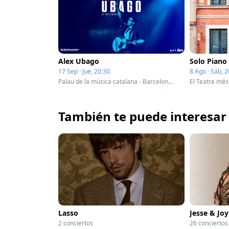
Alex Ubago
Solo Piano
17 Sep · Jue, 20:30
8 Ago · Sáb, 2
Palau de la música catalana - Barcelona, Spain
También te puede interesar
Lasso
Jesse & Joy
2 conciertos
26 conciertos