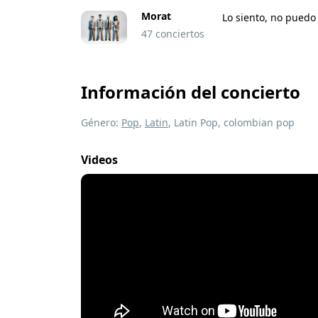
Morat
Lo siento, no puedo 
47 conciertos
Información del concierto
Género:
Pop
,
Latin
, Latin Pop, colombian pop
Videos