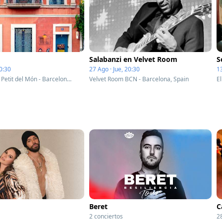
Salabanzi en Velvet Room
S
0:30
27 Ago · Jue, 20:30
13
El Teatre més Petit del Món - Barcelona, Spain
Velvet Room BCN - Barcelona, Spain
Beret
C
2 conciertos
2