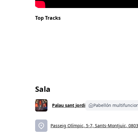
Top Tracks
Sala
Palau sant jordi
Pabellón multifuncio
Passeig Olímpic, 5-7, Sants-Montjuïc, 080