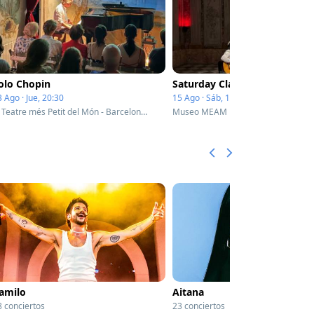
olo Chopin
 Ago · Jue, 20:30
15 Ago · Sáb, 18:00
El Teatre més Petit del Món - Barcelona, Spain
amilo
Aitana
8 conciertos
23 conciertos