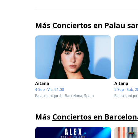
Más
Conciertos en Palau san
Aitana
Aitana
4 Sep · Vie, 21:00
5 Sep · Sáb, 2
Palau sant jordi - Barcelona, Spain
Palau sant jor
Más
Conciertos en Barcelon