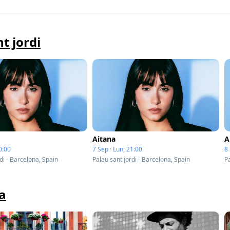
t jordi
Aitana
A
0:00
7 Sep · Lun, 21:00
8 
di - Barcelona, Spain
Palau sant jordi - Barcelona, Spain
Pa
a