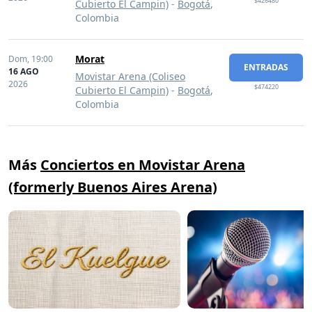
$426480
Cubierto El Campin)
-
Bogotá
,
Colombia
Morat
Dom,
19:00
ENTRADAS
16 AGO
Movistar Arena (Coliseo
2026
$474220
Cubierto El Campin)
-
Bogotá
,
Colombia
Más
Conciertos en Movistar Arena
(formerly Buenos Aires Arena)