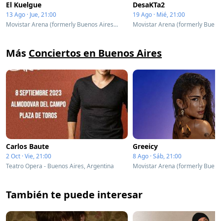
El Kuelgue
DesaKTa2
13 Ago · Jue, 21:00
19 Ago · Mié, 21:00
Movistar Arena (formerly Buenos Aires Arena) - Buenos Aires, Argentina
Más
Conciertos en Buenos Aires
Carlos Baute
Greeicy
2 Oct · Vie, 21:00
8 Ago · Sáb, 21:00
Teatro Opera - Buenos Aires, Argentina
También te puede interesar