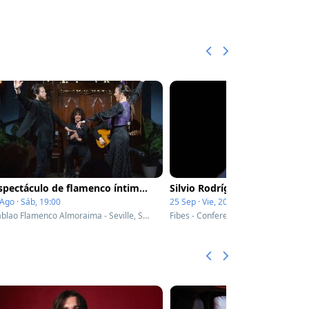
Espectáculo de flamenco íntimo en el corazón de Triana
Silvio Rodríguez
Ago · Sáb, 19:00
25 Sep · Vie, 20:30
Tablao Flamenco Almoraima - Seville, Spain