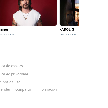
uanes
KAROL G
3 conciertos
54 conciertos
tica de cookies
tica de privacidad
minos de uso
vender ni compartir mi información