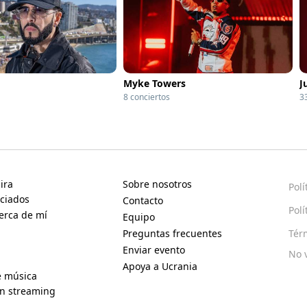
Myke Towers
J
8 conciertos
3
ira
Sobre nosotros
Polí
ciados
Contacto
Polí
erca de mí
Equipo
Preguntas frecuentes
Tér
Enviar evento
No 
Apoya a Ucrania
e música
en streaming