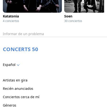
Katatonia
Soen
4 conciertos
30 conciertos
Informar de un problema
CONCERTS 50
Español
Artistas en gira
Recién anunciados
Conciertos cerca de mí
Géneros