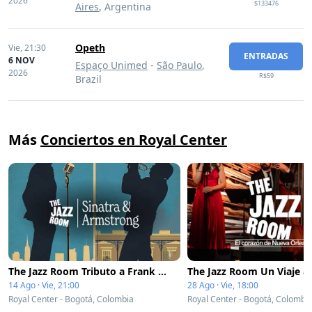
2026
$133476
Aires
, Argentina
Opeth
Vie,
21:30
ENTRADAS
6 NOV
Espaço Unimed
-
São Paulo
,
2026
R$59
Brazil
Más
Conciertos en Royal Center
The Jazz Room Tributo a Frank Sinatra y Louis Armstrong
14 Ago · Vie, 21:00
28 Ago · Vie, 18:00
Royal Center - Bogotá, Colombia
Royal Center - Bogotá, Colombi