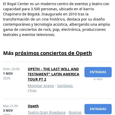
El Royal Center es un moderno centro de eventos y teatro con
capacidad para 3.500 personas, ubicado en el barrio
Chapinero de Bogotá. Inaugurado en 2010 tras la
transformación de un cine histórico, destaca por su diseño
contemporáneo y tecnología acústica, albergando una amplia
gama de conciertos de rock, pop, electrónica, producciones
teatrales y eventos televisivos.
Más
próximos conciertos de Opeth
OPETH - THE LAST WILL AND
Dom,
20:00
ENTRADAS
1 NOV
TESTAMENT" LATIN AMERICA
2026
TOUR PT 2
$114525
Movistar Arena
-
Santiago
,
Chile
Opeth
Mar,
21:00
ENTRADAS
3 NOV
Teatro Gran Rivadavia
-
Buenos