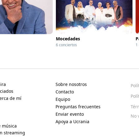
Mocedades
P
6 conciertos
1
ira
Sobre nosotros
Polí
ciados
Contacto
Polí
erca de mí
Equipo
Preguntas frecuentes
Tér
Enviar evento
No 
Apoya a Ucrania
e música
en streaming