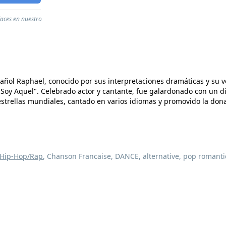
laces en nuestro
pañol Raphael, conocido por sus interpretaciones dramáticas y su ve
 Soy Aquel". Celebrado actor y cantante, fue galardonado con un d
strellas mundiales, cantado en varios idiomas y promovido la don
Hip-Hop/Rap
, Chanson Francaise, DANCE, alternative, pop romantic