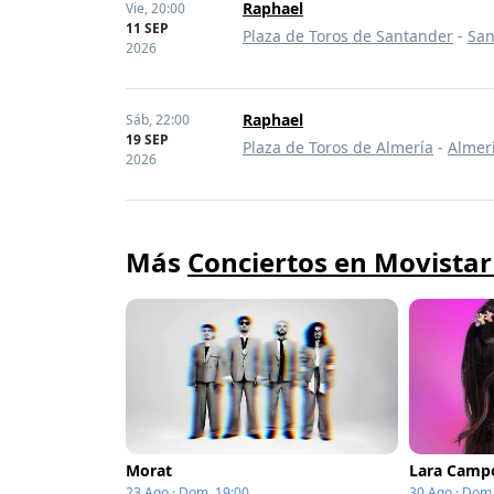
Raphael
Vie,
20:00
11 SEP
Plaza de Toros de Santander
-
San
2026
Raphael
Sáb,
22:00
19 SEP
Plaza de Toros de Almería
-
Almer
2026
Más
Conciertos en Movistar
Morat
Lara Camp
23 Ago · Dom, 19:00
30 Ago · Dom,