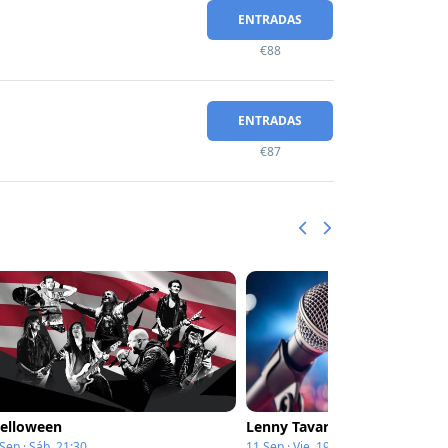
ENTRADAS
€88
ENTRADAS
€87
elloween
Lenny Tavarez
Sep · Sáb, 21:30
11 Sep · Vie, 19:00