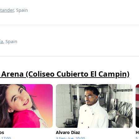
tander
, Spain
ía
, Spain
 Arena (Coliseo Cubierto El Campin)
os
Alvaro Diaz
H
 17:00
3 Sep · Jue, 20:00
5 