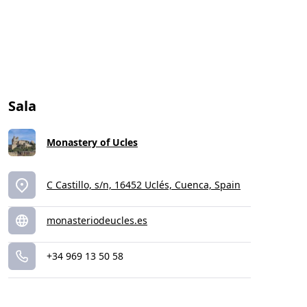
Sala
Monastery of Ucles
C Castillo, s/n, 16452 Uclés, Cuenca, Spain
monasteriodeucles.es
+34 969 13 50 58