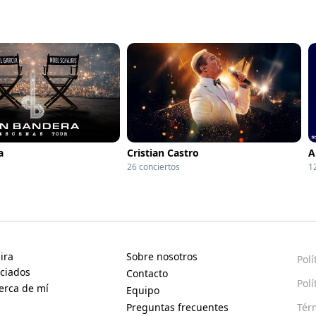
a
Cristian Castro
A
26 conciertos
1
ira
Sobre nosotros
Polí
ciados
Contacto
Polí
erca de mí
Equipo
Preguntas frecuentes
Tér