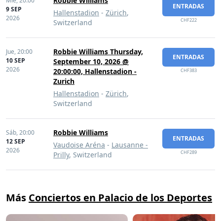
Robbie Williams
Mié,
20:00
ENTRADAS
9 SEP
Hallenstadion
-
Zürich
,
2026
CHF222
Switzerland
Robbie Williams Thursday,
Jue,
20:00
ENTRADAS
10 SEP
September 10, 2026 @
2026
20:00:00, Hallenstadion -
CHF383
Zurich
Hallenstadion
-
Zürich
,
Switzerland
Robbie Williams
Sáb,
20:00
ENTRADAS
12 SEP
Vaudoise Aréna
-
Lausanne -
2026
CHF289
Prilly
, Switzerland
Más
Conciertos en Palacio de los Deportes