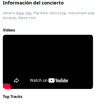
Información del concierto
Género:
Rock
,
Pop
, Pop Rock, dance pop, mainstream pop,
europop, dance rock
Videos
Top Tracks