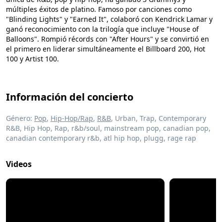
múltiples éxitos de platino. Famoso por canciones como
"Blinding Lights" y "Earned It", colaboró con Kendrick Lamar y
ganó reconocimiento con la trilogía que incluye "House of
Balloons". Rompió récords con "After Hours" y se convirtió en
el primero en liderar simultáneamente el Billboard 200, Hot
100 y Artist 100.
Información del concierto
Género:
Pop
,
Hip-Hop/Rap
,
R&B
, Urban, Trap, Contemporary
R&B, Hip Hop, Rap, r&b/soul, mainstream pop, canadian pop,
canadian contemporary r&b, atl hip hop, plugg, rage rap
Videos