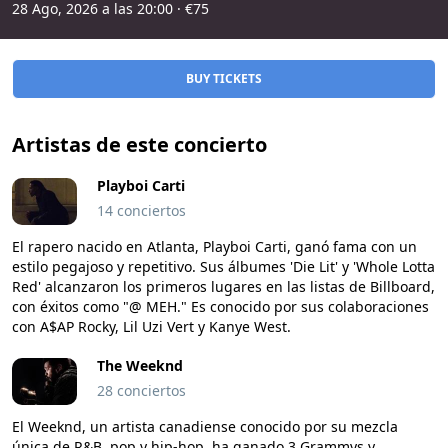
28 Ago, 2026 a las 20:00
· €75
BUY TICKETS
Artistas de este concierto
Playboi Carti
14 conciertos
El rapero nacido en Atlanta, Playboi Carti, ganó fama con un
estilo pegajoso y repetitivo. Sus álbumes 'Die Lit' y 'Whole Lotta
Red' alcanzaron los primeros lugares en las listas de Billboard,
con éxitos como "@ MEH." Es conocido por sus colaboraciones
con A$AP Rocky, Lil Uzi Vert y Kanye West.
The Weeknd
28 conciertos
El Weeknd, un artista canadiense conocido por su mezcla
única de R&B, pop y hip-hop, ha ganado 3 Grammys y