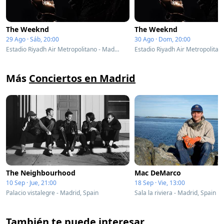
The Weeknd
The Weeknd
29 Ago · Sáb, 20:00
30 Ago · Dom, 20:00
Estadio Riyadh Air Metropolitano - Madrid, Spain
Más
Conciertos en Madrid
The Neighbourhood
Mac DeMarco
10 Sep · Jue, 21:00
18 Sep · Vie, 13:00
Palacio vistalegre - Madrid, Spain
Sala la riviera - Madrid, Spain
También te puede interesar