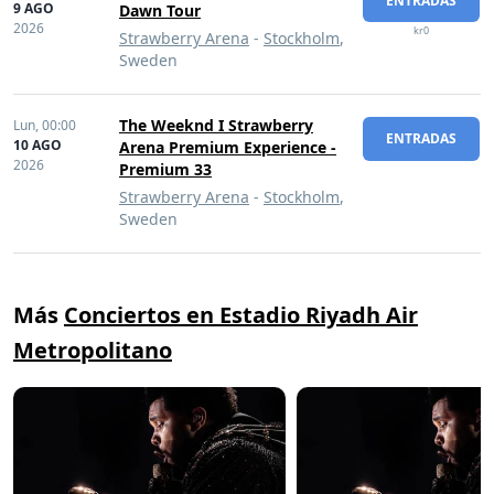
ENTRADAS
9 AGO
Dawn Tour
2026
kr0
Strawberry Arena
-
Stockholm
,
Sweden
The Weeknd I Strawberry
Lun,
00:00
ENTRADAS
10 AGO
Arena Premium Experience -
2026
Premium 33
Strawberry Arena
-
Stockholm
,
Sweden
Más
Conciertos en Estadio Riyadh Air
Metropolitano